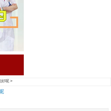
能好呢
>
呢