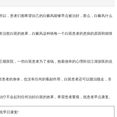
所以，患者们都希望自己的白癜风能够早点被治好，那么，白癜风什么
有治愈白斑的效果，白癜风这种病每一个白斑患者的患病的原因和病情
正规医院，一些白斑患者为了省钱，抱着侥幸的心理听信江湖游医的说
害患者的身体，也没有任何的毒副作用，白斑患者还可以随治随走，非
治疗不会起到任何治好白斑的效果，希望患者重视，祝患者早点康复。
祝早日康复!